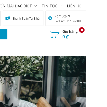
ẾN MÃI ĐẶC BIỆT
TIN TỨC
LIÊN HỆ
Hỗ Trợ 24/7
Thanh Toán Tại Nhà
Hot Line: +0123.4568.89
0
Giỏ hàng
0
₫