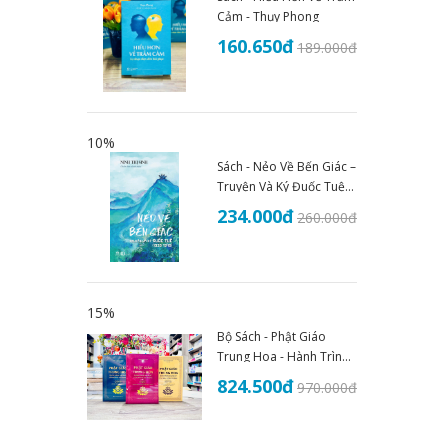
Cảm - Thụy Phong
160.650
đ
189.000
đ
10%
Sách - Nẻo Về Bến Giác –
Truyện Và Ký Đuốc Tuệ
(1935–1945) - An Thư
234.000
đ
260.000
đ
Book
15%
Bộ Sách - Phật Giáo
Trung Hoa - Hành Trình
Lịch Sử Văn Hóa Và Tư
824.500
đ
970.000
đ
Tưởng (Trọn Bộ 3 Tập)