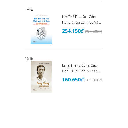
15%
Hơi Thở Ban Sơ - Cẩm
Nang Chữa Lành 90 Vấn
Đề Sức Khoẻ - THS.BS
254.150
đ
299.000
đ
Đoàn Nhật Trung (2025)
15%
Lang Thang Cùng Các
Con – Gia Bình & Thanh
Nhã
160.650
đ
189.000
đ