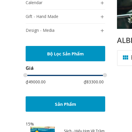
Calendar

Gift - Hand Made

Design - Media

ALB
Bộ Lọc Sản Phẩm

Giá
₫
49000.00
₫
83300.00
Sản Phẩm
15%
Sách - Hiểu Hơn Về Trầm