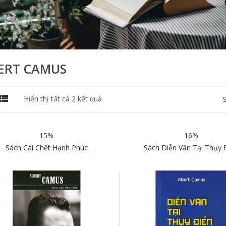
ERT CAMUS

Đã
Hiển thị tất cả 2 kết quả
sắp
xếp
theo
15%
16%
mới
nhất
Sách Cái Chết Hạnh Phúc
Sách Diễn Văn Tại Thụy 