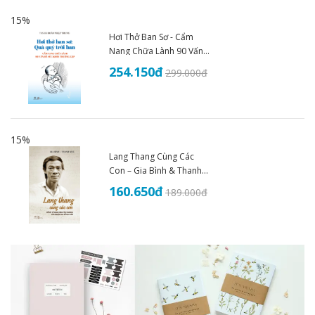
15%
Hơi Thở Ban Sơ - Cẩm
Nang Chữa Lành 90 Vấn
Đề Sức Khoẻ - THS.BS
254.150
đ
299.000
đ
Đoàn Nhật Trung (2025)
15%
Lang Thang Cùng Các
Con – Gia Bình & Thanh
Nhã
160.650
đ
189.000
đ