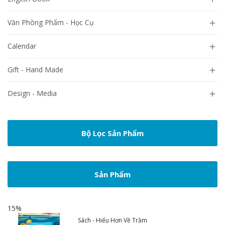
Văn Phòng Phẩm - Học Cụ

Calendar

Gift - Hand Made

Design - Media

Bộ Lọc Sản Phẩm
Sản Phẩm
15%
Sách - Hiểu Hơn Về Trầm