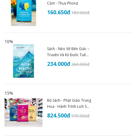
Cảm - Thụy Phong
160.650
đ
189.000
đ
10%
Sách - Nẻo Về Bến Giác –
Truyện Và Ký Đuốc Tuệ
(1935–1945) - An Thư
234.000
đ
260.000
đ
Book
15%
Bộ Sách - Phật Giáo Trung
Hoa - Hành Trình Lịch Sử
Văn Hóa Và Tư Tưởng
824.500
đ
970.000
đ
(Trọn Bộ 3 Tập)