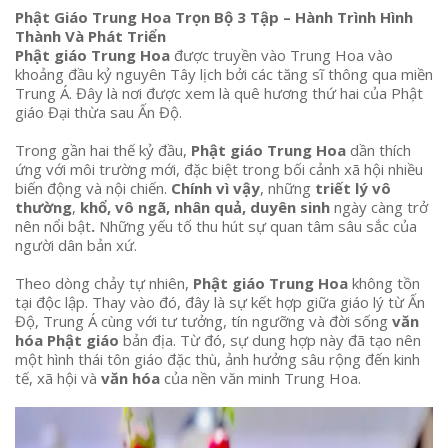
Phật Giáo Trung Hoa Trọn Bộ 3 Tập – Hành Trình Hình
Thành Và Phát Triển
Phật giáo Trung Hoa
được truyền vào Trung Hoa vào
khoảng đầu kỷ nguyên Tây lịch bởi các tăng sĩ thông qua miền
Trung Á. Đây là nơi được xem là quê hương thứ hai của Phật
giáo Đại thừa sau Ấn Độ.
Trong gần hai thế kỷ đầu,
Phật giáo Trung Hoa
dần thích
ứng với môi trường mới, đặc biệt trong bối cảnh xã hội nhiều
biến động và nội chiến.
Chính vì vậy
, những
triết lý vô
thường
,
khổ, vô ngã, nhân quả, duyên sinh
ngày càng trở
nên nổi bật
.
Những yếu tố thu hút sự quan tâm sâu sắc của
người dân bản xứ.
Theo dòng chảy tự nhiên,
Phật giáo Trung Hoa
không tồn
tại độc lập. Thay vào đó, đây là sự kết hợp giữa giáo lý từ Ấn
Độ, Trung Á cùng với tư tưởng, tín ngưỡng và đời sống
văn
hóa Phật giáo
bản địa. Từ đó, sự dung hợp này đã tạo nên
một hình thái tôn giáo đặc thù, ảnh hưởng sâu rộng đến kinh
tế, xã hội và
văn hóa
của nền văn minh Trung Hoa.