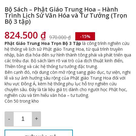
Bộ Sách – Phật Giáo Trung Hoa – Hành
Trình Lịch Sử Văn Hóa và Tư Tưởng (Trọn
Bộ 3 tập)
824.500
₫
-15%
970.000
₫
Giá
Giá
Phật Giáo Trung Hoa Trọn Bộ 3 Tập
là công trình nghiên cứu
gốc
hiện
hệ thống về lịch sử Phật giáo Trung Hoa, từ quá trình truyền
là:
tại
nhập, bản địa hóa đến sự hình thành tông phái và phát triển qua
970.000 ₫.
là:
các triều đại. Bộ sách làm rõ vai trò của dịch thuật kinh điển,
824.500 ₫.
Thiền tông và các hệ thống tư tưởng đặc trưng.
Bên cạnh đó, nội dung còn mở rộng sang giáo dục, tự viện, nghi
lễ và sự ảnh hưởng sâu rộng của Phật giáo Trung Hoa đối với
khu vực Đông Á, kèm hệ thống phụ lục hỗ trợ nghiên cứu
chuyên sâu. Đây là tài liệu giá trị dành cho người học Phật học,
nghiên cứu và tìm hiểu văn hóa – tư tưởng.
Còn 50 trong kho