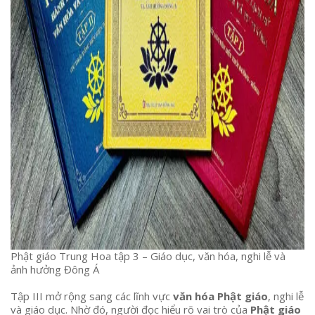
Phật giáo Trung Hoa tập 3 – Giáo dục, văn hóa, nghi lễ và
ảnh hưởng Đông Á
Tập III mở rộng sang các lĩnh vực
văn hóa Phật giáo
, nghi lễ
và giáo dục. Nhờ đó, người đọc hiểu rõ vai trò của
Phật giáo