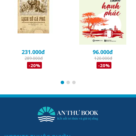
231.000
đ
96.000
đ
289.000
đ
120.000
đ
-20%
-20%