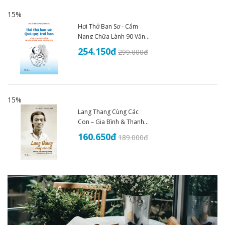
15%
Hơi Thở Ban Sơ - Cẩm
Nang Chữa Lành 90 Vấn
Đề Sức Khoẻ - THS.BS
254.150
đ
299.000
đ
Đoàn Nhật Trung (2025)
15%
Lang Thang Cùng Các
Con – Gia Bình & Thanh
Nhã
160.650
đ
189.000
đ