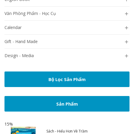
Văn Phòng Phẩm - Học Cụ

Calendar

Gift - Hand Made

Design - Media

Bộ Lọc Sản Phẩm
Sản Phẩm
15%
Sách - Hiểu Hơn Về Trầm