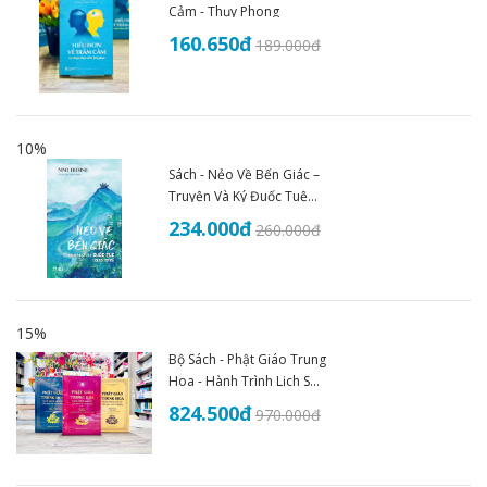
Cảm - Thụy Phong
160.650
đ
189.000
đ
10%
Sách - Nẻo Về Bến Giác –
Truyện Và Ký Đuốc Tuệ
(1935–1945) - An Thư
234.000
đ
260.000
đ
Book
15%
Bộ Sách - Phật Giáo Trung
Hoa - Hành Trình Lịch Sử
Văn Hóa Và Tư Tưởng
824.500
đ
970.000
đ
(Trọn Bộ 3 Tập)