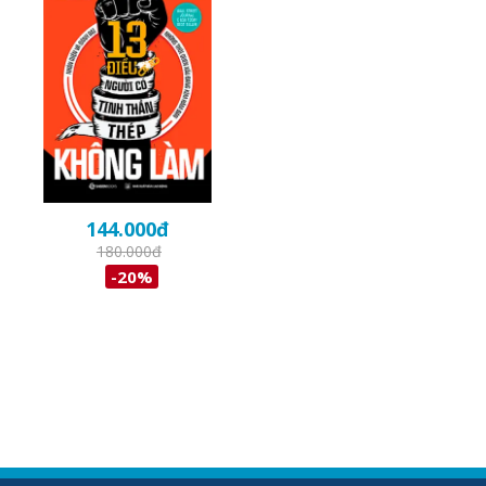
144.000
đ
180.000
đ
-20%