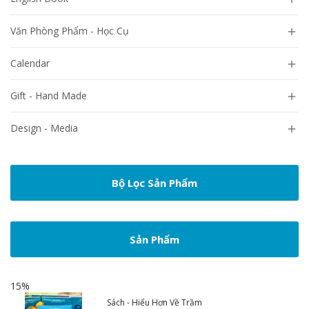
Văn Phòng Phẩm - Học Cụ

Calendar

Gift - Hand Made

Design - Media

Bộ Lọc Sản Phẩm
Sản Phẩm
15%
Sách - Hiểu Hơn Về Trầm