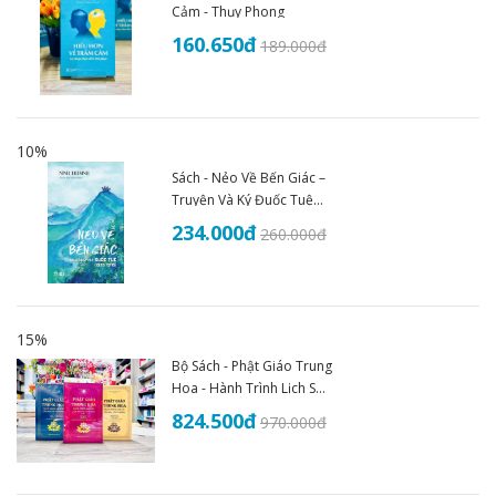
Cảm - Thụy Phong
160.650
đ
189.000
đ
10%
Sách - Nẻo Về Bến Giác –
Truyện Và Ký Đuốc Tuệ
(1935–1945) - An Thư
234.000
đ
260.000
đ
Book
15%
Bộ Sách - Phật Giáo Trung
Hoa - Hành Trình Lịch Sử
Văn Hóa Và Tư Tưởng
824.500
đ
970.000
đ
(Trọn Bộ 3 Tập)