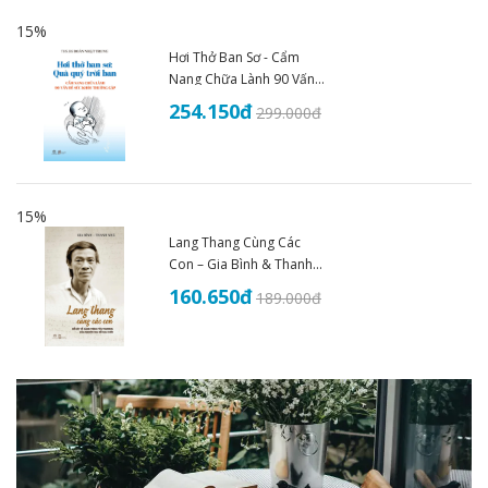
15%
Hơi Thở Ban Sơ - Cẩm
Nang Chữa Lành 90 Vấn
Đề Sức Khoẻ - THS.BS
254.150
đ
299.000
đ
Đoàn Nhật Trung (2025)
15%
Lang Thang Cùng Các
Con – Gia Bình & Thanh
Nhã
160.650
đ
189.000
đ