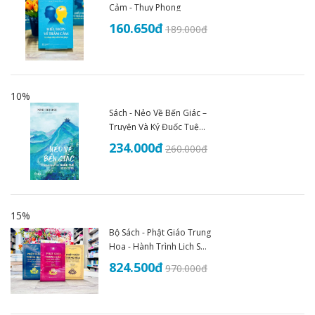
Cảm - Thụy Phong
160.650
đ
189.000
đ
10%
Sách - Nẻo Về Bến Giác –
Truyện Và Ký Đuốc Tuệ
(1935–1945) - An Thư
234.000
đ
260.000
đ
Book
15%
Bộ Sách - Phật Giáo Trung
Hoa - Hành Trình Lịch Sử
Văn Hóa Và Tư Tưởng
824.500
đ
970.000
đ
(Trọn Bộ 3 Tập)