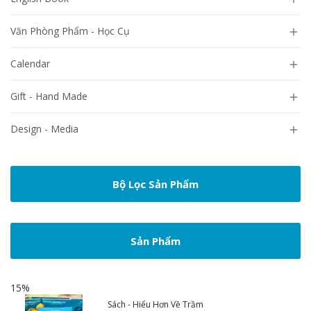
Văn Phòng Phẩm - Học Cụ

Calendar

Gift - Hand Made

Design - Media

Bộ Lọc Sản Phẩm
Sản Phẩm
15%
Sách - Hiểu Hơn Về Trầm