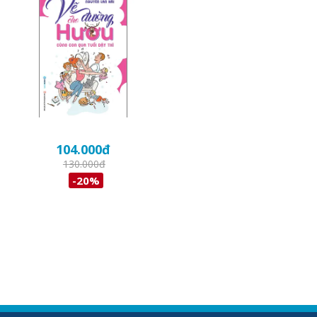
104.000
đ
130.000
đ
-20%