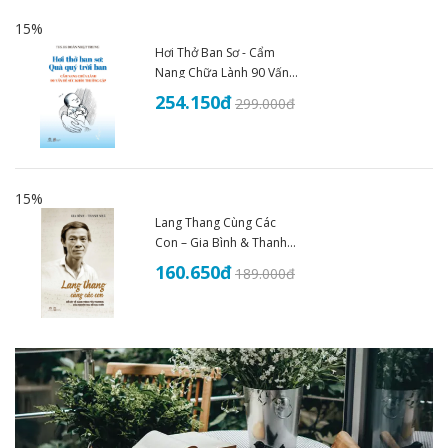
15%
Hơi Thở Ban Sơ - Cẩm
Nang Chữa Lành 90 Vấn
Đề Sức Khoẻ - THS.BS
254.150
đ
299.000
đ
Đoàn Nhật Trung (2025)
15%
Lang Thang Cùng Các
Con – Gia Bình & Thanh
Nhã
160.650
đ
189.000
đ