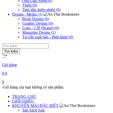
Quà Lưu Niệm (0)
Thiệp (0)
Tinh dầu thiên nhiên (0)
Design - Media (1)
Book Design (0)
Graphic Design (0)
Logo - CIP (Brand) (0)
Magazine Design (1)
Tư vấn xuất bản - Phát hành (0)
Giỏ hàng
0
₫
0
Giỏ hàng của bạn không có sản phẩm.
TRANG CHỦ
GIỚI THIỆU
KHUYẾN MÃI ĐẶC BIỆT
Săn Sách Sale