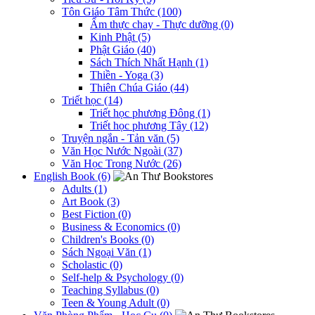
Tôn Giáo Tâm Thức (100)
Ẩm thực chay - Thực dưỡng (0)
Kinh Phật (5)
Phật Giáo (40)
Sách Thích Nhất Hạnh (1)
Thiền - Yoga (3)
Thiên Chúa Giáo (44)
Triết học (14)
Triết học phương Đông (1)
Triết học phương Tây (12)
Truyện ngắn - Tản văn (5)
Văn Học Nước Ngoài (37)
Văn Học Trong Nước (26)
English Book (6)
Adults (1)
Art Book (3)
Best Fiction (0)
Business & Economics (0)
Children's Books (0)
Sách Ngoại Văn (1)
Scholastic (0)
Self-help & Psychology (0)
Teaching Syllabus (0)
Teen & Young Adult (0)