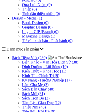
Postcard (0)
Quà Lưu Niệm (0)
Thiệp (0)
Tinh dầu thiên nhiên (0)
Design - Media (1)
Book Design (0)
Graphic Design (0)
Logo - CIP (Brand) (0)
Magazine Design (1)
Tư vấn xuất bản - Phát hành (0)
Danh mục sản phẩm
Sách Tiếng Việt (280)
Biên Khảo - Văn Hóa Lịch Sử (38)
Dinh Dưỡng - Lối Sống (10)
Kiến Thức - Khoa Học (11)
Kinh Tế - Chính Trị (9)
Kỹ Năng - Hướng Nghiệp (17)
Làm Cha Mẹ (3)
Sách Bán Chạy (40)
Sách Mới (81)
Sách Trọn Bộ (3)
Tâm Lý - Giáo Dục (12)
Thiếu Nhi (40)
Tiểu Sử - Hồi Ký (5)