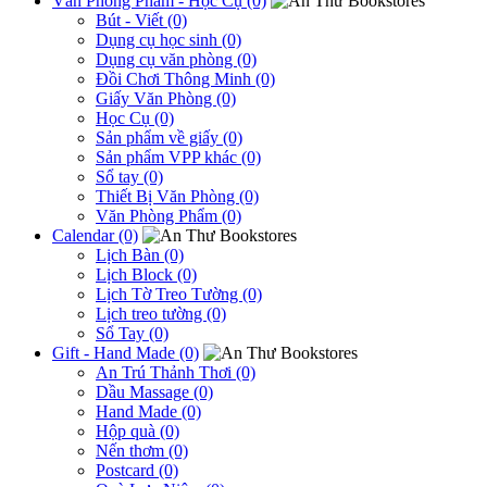
Văn Phòng Phẩm - Học Cụ (0)
Bút - Viết (0)
Dụng cụ học sinh (0)
Dụng cụ văn phòng (0)
Đồi Chơi Thông Minh (0)
Giấy Văn Phòng (0)
Học Cụ (0)
Sản phẩm về giấy (0)
Sản phẩm VPP khác (0)
Sổ tay (0)
Thiết Bị Văn Phòng (0)
Văn Phòng Phẩm (0)
Calendar (0)
Lịch Bàn (0)
Lịch Block (0)
Lịch Tờ Treo Tường (0)
Lịch treo tường (0)
Sổ Tay (0)
Gift - Hand Made (0)
An Trú Thảnh Thơi (0)
Dầu Massage (0)
Hand Made (0)
Hộp quà (0)
Nến thơm (0)
Postcard (0)