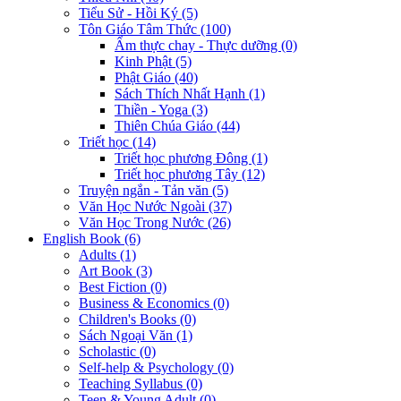
Tiểu Sử - Hồi Ký (5)
Tôn Giáo Tâm Thức (100)
Ẩm thực chay - Thực dưỡng (0)
Kinh Phật (5)
Phật Giáo (40)
Sách Thích Nhất Hạnh (1)
Thiền - Yoga (3)
Thiên Chúa Giáo (44)
Triết học (14)
Triết học phương Đông (1)
Triết học phương Tây (12)
Truyện ngắn - Tản văn (5)
Văn Học Nước Ngoài (37)
Văn Học Trong Nước (26)
English Book (6)
Adults (1)
Art Book (3)
Best Fiction (0)
Business & Economics (0)
Children's Books (0)
Sách Ngoại Văn (1)
Scholastic (0)
Self-help & Psychology (0)
Teaching Syllabus (0)
Teen & Young Adult (0)