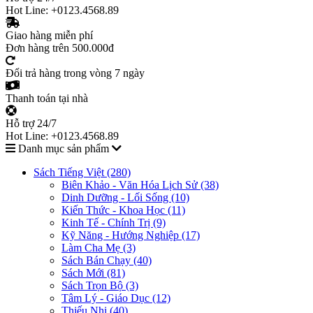
Hot Line: +0123.4568.89
Giao hàng miễn phí
Đơn hàng trên 500.000đ
Đổi trả hàng trong vòng 7 ngày
Thanh toán tại nhà
Hỗ trợ 24/7
Hot Line: +0123.4568.89
Danh mục sản phẩm
Sách Tiếng Việt (280)
Biên Khảo - Văn Hóa Lịch Sử (38)
Dinh Dưỡng - Lối Sống (10)
Kiến Thức - Khoa Học (11)
Kinh Tế - Chính Trị (9)
Kỹ Năng - Hướng Nghiệp (17)
Làm Cha Mẹ (3)
Sách Bán Chạy (40)
Sách Mới (81)
Sách Trọn Bộ (3)
Tâm Lý - Giáo Dục (12)
Thiếu Nhi (40)