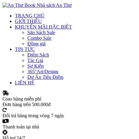
Nhà sách An Thư
TRANG CHỦ
GIỚI THIỆU
KHUYẾN MÃI ĐẶC BIỆT
Săn Sách Sale
Combo Sale
Đồng giá
TIN TỨC
Điểm Sách
Tác Giả
Sự Kiện
365°Art/Design
Dự Án Tiêu Điểm
LIÊN HỆ
Giao hàng miễn phí
Đơn hàng trên 500.000đ
Đổi trả hàng trong vòng 7 ngày
Thanh toán tại nhà
Hỗ trợ 24/7