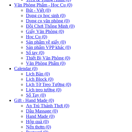
Văn Phòng Phẩm - Học Cụ (0)
Bút - Viết (0)
Dụng cụ học sinh (0)
Dụng cụ văn phòng (0)
Đồi Chơi Thông Minh (0)
Giấy Văn Phòng (0)
Học Cụ (0)
Sản phẩm về giấy (0)
Sản phẩm VPP khác (0)
Sổ tay (0)
Thiết Bị Văn Phòng (0)
Văn Phòng Phẩm (0)
Calendar (0)
Lịch Bàn (0)
Lịch Block (0)
Lịch Tờ Treo Tường (0)
Lịch treo tường (0)
Sổ Tay (0)
Gift - Hand Made (0)
An Trú Thảnh Thơi (0)
Dầu Massage (0)
Hand Made (0)
Hộp quà (0)
Nến thơm (0)