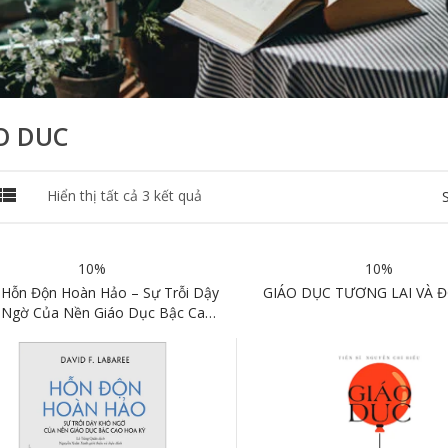
O DUC

Đã
Hiển thị tất cả 3 kết quả
sắp
xếp
theo
10%
10%
mới
nhất
 Hỗn Độn Hoàn Hảo – Sự Trỗi Dậy
GIÁO DỤC TƯƠNG LAI VÀ Đ
 Ngờ Của Nền Giáo Dục Bậc Cao
Hoa Kỳ