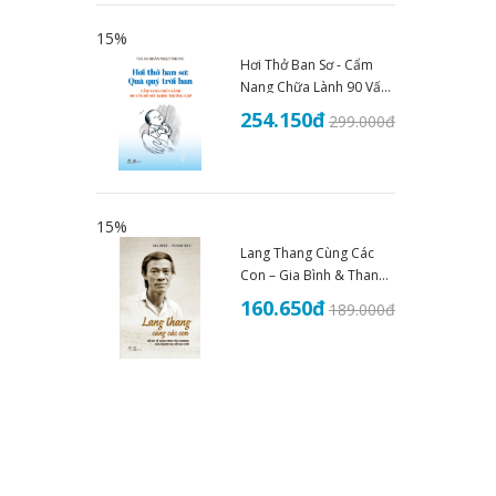
15%
Hơi Thở Ban Sơ - Cẩm
Nang Chữa Lành 90 Vấn
Đề Sức Khoẻ - THS.BS
254.150
đ
299.000
đ
Đoàn Nhật Trung (2025)
15%
Lang Thang Cùng Các
Con – Gia Bình & Thanh
Nhã
160.650
đ
189.000
đ