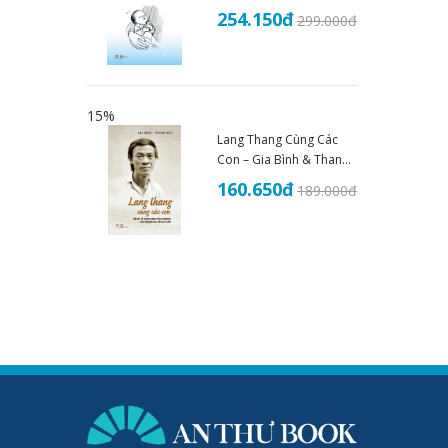
Đề Sức Khoẻ - THS.BS
254.150
đ
299.000
đ
Đoàn Nhật Trung (2025)
15%
Lang Thang Cùng Các
Con – Gia Bình & Thanh
Nhã
160.650
đ
189.000
đ