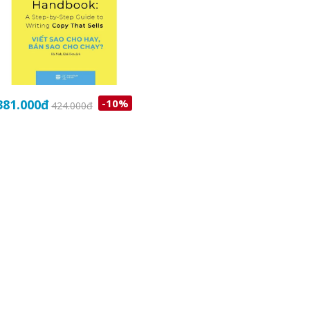
381.000
đ
-10%
424.000
đ