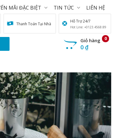
ẾN MÃI ĐẶC BIỆT
TIN TỨC
LIÊN HỆ
Hỗ Trợ 24/7
Thanh Toán Tại Nhà
Hot Line: +0123.4568.89
0
Giỏ hàng
0
₫