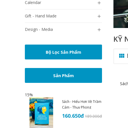
Calendar

Gift - Hand Made

Design - Media

KỸ 
Bộ Lọc Sản Phẩm

Sản Phẩm
Sác
15%
Sách - Hiểu Hơn Về Trầm
Cảm - Thụy Phong
160.650
đ
189.000
đ