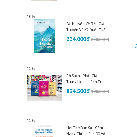
10%
Sách - Nẻo Về Bến Giác –
Truyện Và Ký Đuốc Tuệ
(1935–1945) - An Thư
234.000
đ
260.000
đ
Book
15%
Bộ Sách - Phật Giáo
Trung Hoa - Hành Trình
Lịch Sử Văn Hóa Và Tư
824.500
đ
970.000
đ
Tưởng (Trọn Bộ 3 Tập)
15%
Hơi Thở Ban Sơ - Cẩm
Nang Chữa Lành 90 Vấn