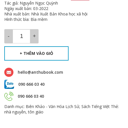
Giá
Giá
Tác giả: Nguyễn Ngọc Quỳnh
gốc
hiện
Ngày xuất bản: 03-2022
là:
tại
Nhà xuất bản: Nhà Xuất Bản Khoa học xã hội
165.000 ₫.
là:
Hình thức bìa: Bìa mềm
140.000 ₫.
+ THÊM VÀO GIỎ
hello@anthubook.com
090 666 03 40
090 666 03 40
Danh mục:
Biên Khảo - Văn Hóa Lịch Sử
,
Sách Tiếng Việt
Thẻ:
nhà nguyễn
,
tôn giáo