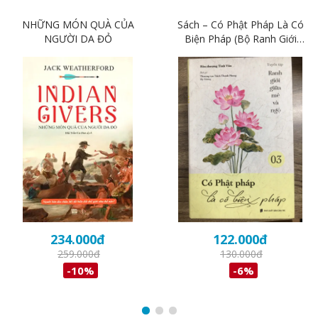
NHỮNG MÓN QUÀ CỦA
Sách – Có Phật Pháp Là Có
NGƯỜI DA ĐỎ
Biện Pháp (Bộ Ranh Giới
Giữa Mê Và Ngộ Tập 03)
234.000
đ
122.000
đ
259.000
đ
130.000
đ
-10%
-6%