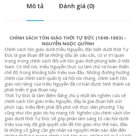
Mô tả
Đánh giá (0)
CHÍNH SÁCH TÔN GIÁO THỜI TỰ ĐỨC (1848-1883) –
NGUYỄN NGỌC QUỲNH
Chính sách tôn giáo dưới triều Nguyễn, đặc biệt dưới thời Tự
Đức là giai đoạn để lại những dấu ấn sâu sắc, có vị trí quan
trọng trong chính sách đối với tôn giáo thời phong kiến ở Việt
Nam. Có thể nói, triều Nguyễn thực sự làm chủ và hoàn thiện
chế độ trong khoảng bốn triều vua đầu. Những đường hướng
chính của chính sách quản lý xã hội nói chung, chính sách tôn
giáo nói riêng của triều Nguyễn đã cơ bản được hình thành và
phát triển ở giai đoạn này.
Thời Tự Đức là tâm điểm đáng chú ý nhất khi nghiên cứu về
chính sách tôn giáo triều Nguyễn, đây là giai đoạn hết sức
phức tạp, triều đình phải đối phó với thực dân phương Tây
cũng như tôn giáo do họ mang tới. Nghiên cứu chính sách tôn
giáo dưới thời Tự Đức sẽ góp phần làm sáng tỏ câu hỏi dưới
triều vua này đã giải quyết vấn đề tôn giáo như thế nào, đâu
là những cố gắng cần ghi nhận và nguyên nhân nào dẫn đến
những thất bại trong chính sách tôn giáo, những hệ quả xã hội