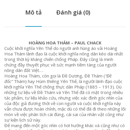
Mô tả
Đánh giá (0)
HOÀNG HOA THÁM – PAUL CHACK
Cuộc khởi nghĩa Yên Thế do người anh hùng áo vải Hoàng
Hoa Thám lãnh đạo là cuộc khởi nghĩa nông dân kéo dài nhất
trong thời kỳ kháng chiến chống Pháp. Đây cũng là minh
chứng đầy thuyết phục về sức mạnh tiềm tàng của người
nông dân đất Việt….
Hoàng Hoa Thám, còn gọi là Đề Dương, Đề Thám (
“Đề
đốc”
Thám) hay Hùm thiêng Yên Thế, là người lãnh đạo cuộc
khởi nghĩa Yên Thế chống thực dân Pháp (1885 – 1913). Dù
những tư liệu về Đề Thám và Yên Thế đã có mặt trong nhiều
tác phẩm, tư liệu khảo cứu, nhưng việc xác định góc nhìn của
của độc giả đương thời về con người và cuộc khởi nghĩa này
vẫn chưa được hoàn chỉnh, mặc dù có thể đã đi theo những lối
mòn về việc phân tích cái đúng, cái sai của nhân vật cũng như
sự kiện lịch sử này.
Để mang đến một góc nhìn có hơi hướng khác và cũng như có