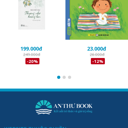
199.000
đ
23.000
đ
249.000
đ
26.000
đ
-20%
-12%