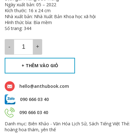
là:
tại
Ngày xuất bản: 05 – 2022
250.000 ₫.
là:
Kích thước: 16 x 24 cm
212.000 ₫.
Nhà xuất bản: Nhà Xuất Bản Khoa học xã hội
Hình thức bìa: Bìa mềm
Số trang: 344
+ THÊM VÀO GIỎ
hello@anthubook.com
090 666 03 40
090 666 03 40
Danh mục:
Biên Khảo - Văn Hóa Lịch Sử
,
Sách Tiếng Việt
Thẻ:
hoàng hoa thám
,
yên thế