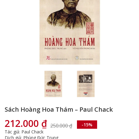
Sách Hoàng Hoa Thám – Paul Chack
212.000
₫
-15%
250.000
₫
Giá
Giá
Tác giả: Paul Chack
gốc
hiện
Dịch giả: Phùng Đức Trung