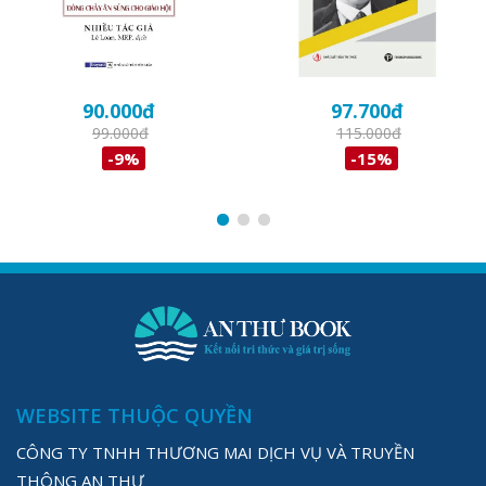
90.000
đ
97.700
đ
99.000
đ
115.000
đ
-9%
-15%
WEBSITE THUỘC QUYỀN
CÔNG TY TNHH THƯƠNG MAI DỊCH VỤ VÀ TRUYỀN
THÔNG AN THƯ