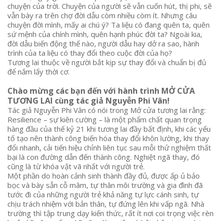
chuyện của trời. Chuyện của người sẽ vẫn cuốn hút, thị phi, sẽ
vẫn bày ra trên chợ đời dẫu còm nhiều còm ít. Nhưng câu
chuyện đời mình, mấy ai chú ý? Ta liệu có đang quên ta, quên
sứ mệnh của chính mình, quên hạnh phúc đời ta? Ngoài kia,
đời dẫu biến động thế nào, người dẫu hay dở ra sao, hành
trình của ta liệu có thay đổi theo cuộc đời của họ?
Tương lai thuộc về người bắt kịp sự thay đổi và chuẩn bị đủ
để nắm lấy thời cơ.
Chào mừng các bạn đến với hành trình MỞ CỬA
TƯƠNG LAI cùng tác giả Nguyễn Phi Vân!
Tác giả Nguyễn Phi Vân có nói trong Mở cửa tương lai rằng:
Resilience – sự kiên cường – là một phẩm chất quan trọng
hàng đầu của thế kỷ 21 khi tương lai đầy bất định, khi các yếu
tố tạo nên thành công biến hóa thay đổi khôn lường, khi thay
đổi nhanh, cải tiến hiệu chỉnh liên tục sau mỗi thử nghiệm thất
bại là con đường dẫn đến thành công. Nghiệt ngã thay, đó
cũng là từ khóa vật vã nhất với người trẻ.
Một phần do hoàn cảnh sinh thành đầy đủ, được ấp ủ bảo
bọc và bày sẵn cỗ mâm, tự thân môi trường và gia đình đã
tước đi của những người trẻ khả năng tự lực cánh sinh, tự
chịu trách nhiệm với bản thân, tự đứng lên khi vấp ngã. Nhà
trường thì tập trung dạy kiến thức, rất ít nơi coi trọng việc rèn