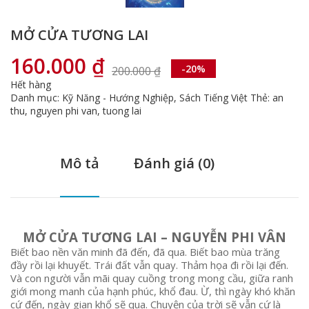
MỞ CỬA TƯƠNG LAI
160.000
₫
-20%
200.000
₫
Giá
Giá
Hết hàng
gốc
hiện
Danh mục:
Kỹ Năng - Hướng Nghiệp
,
Sách Tiếng Việt
Thẻ:
an
là:
tại
thu
,
nguyen phi van
,
tuong lai
200.000 ₫.
là:
160.000 ₫.
Mô tả
Đánh giá (0)
MỞ CỬA TƯƠNG LAI – NGUYỄN PHI VÂN
Biết bao nền văn minh đã đến, đã qua. Biết bao mùa trăng
đầy rồi lại khuyết. Trái đất vẫn quay. Thảm họa đi rồi lại đến.
Và con người vẫn mãi quay cuồng trong mong cầu, giữa ranh
giới mong manh của hạnh phúc, khổ đau. Ừ, thì ngày khó khăn
cứ đến, ngày gian khổ sẽ qua. Chuyện của trời sẽ vẫn cứ là