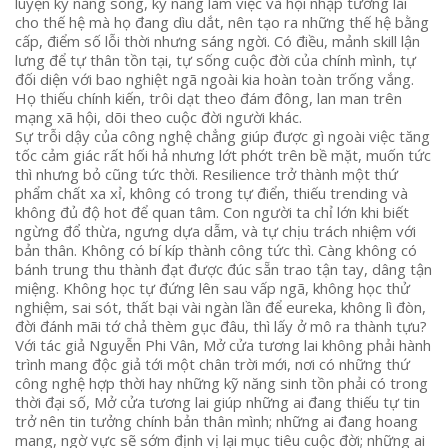
luyện kỹ năng sống, kỹ năng làm việc và hội nhập tương lai
cho thế hệ mà họ đang dìu dắt, nên tạo ra những thế hệ bằng
cấp, điểm số lỗi thời nhưng sáng ngời. Có điều, mảnh skill lận
lưng để tự thân tồn tại, tự sống cuộc đời của chính mình, tự
đối diện với bao nghiệt ngã ngoài kia hoàn toàn trống vắng.
Họ thiếu chính kiến, trôi dạt theo đám đông, lan man trên
mạng xã hội, dõi theo cuộc đời người khác.
Sự trỗi dậy của công nghệ chẳng giúp được gì ngoài việc tăng
tốc cảm giác rất hối hả nhưng lớt phớt trên bề mặt, muốn tức
thì nhưng bỏ cũng tức thời. Resilience trở thành một thứ
phẩm chất xa xỉ, không có trong tự điển, thiếu trending và
không đủ độ hot để quan tâm. Con người ta chỉ lớn khi biết
ngừng đổ thừa, ngưng dựa dẫm, và tự chịu trách nhiệm với
bản thân. Không có bí kíp thành công tức thì. Càng không có
bánh trung thu thành đạt được đúc sẵn trao tận tay, dâng tận
miệng. Không học tự đứng lên sau vấp ngã, không học thử
nghiệm, sai sót, thất bại vài ngàn lần để eureka, không lì đòn,
đời đánh mãi tớ chả thèm gục đâu, thì lấy ở mô ra thành tựu?
Với tác giả Nguyễn Phi Vân, Mở cửa tương lai không phải hành
trình mang độc giả tới một chân trời mới, nơi có những thứ
công nghệ hợp thời hay những kỹ năng sinh tồn phải có trong
thời đại số, Mở cửa tương lai giúp những ai đang thiếu tự tin
trở nên tin tưởng chính bản thân mình; những ai đang hoang
mang, ngờ vực sẽ sớm định vị lại mục tiêu cuộc đời; những ai