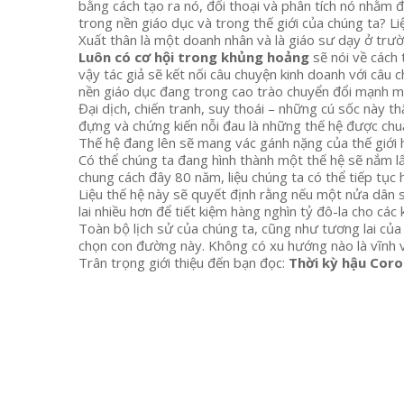
bằng cách tạo ra nó, đối thoại và phân tích nó nhằm đ
trong nền giáo dục và trong thế giới của chúng ta? Li
Xuất thân là một doanh nhân và là giáo sư dạy ở trườn
Luôn có cơ hội trong khủng hoảng
sẽ nói về cách 
vậy tác giả sẽ kết nối câu chuyện kinh doanh với câu
nền giáo dục đang trong cao trào chuyển đổi mạnh m
Đại dịch, chiến tranh, suy thoái – những cú sốc này 
đựng và chứng kiến nỗi đau là những thế hệ được chuẩ
Thế hệ đang lên sẽ mang vác gánh nặng của thế giới 
Có thể chúng ta đang hình thành một thế hệ sẽ nắm lấ
chung cách đây 80 năm, liệu chúng ta có thể tiếp tục 
Liệu thế hệ này sẽ quyết định rằng nếu một nửa dân 
lai nhiều hơn để tiết kiệm hàng nghìn tỷ đô-la cho các
Toàn bộ lịch sử của chúng ta, cũng như tương lai của
chọn con đường này. Không có xu hướng nào là vĩnh v
Trân trọng giới thiệu đến bạn đọc:
Thời kỳ hậu Coro