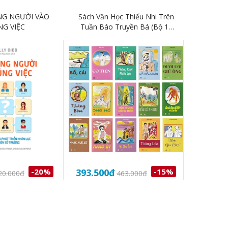
G NGƯỜI VÀO
Sách Văn Học Thiếu Nhi Trên
Sách – 
G VIỆC
Tuần Báo Truyền Bá (Bộ 15
Biện Phá
Cuốn)
Mê 
-20%
393.500
đ
-15%
122.00
20.000
đ
463.000
đ