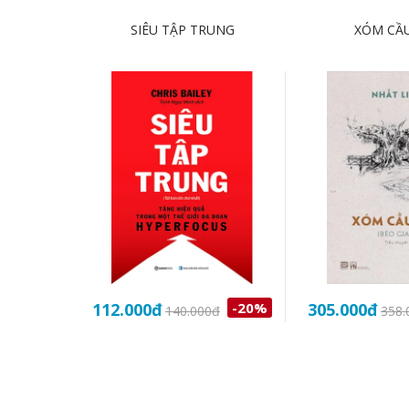
SIÊU TẬP TRUNG
XÓM CẦ
112.000
đ
-20%
305.000
đ
140.000
đ
358.