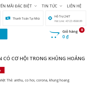
ẾN MÃI ĐẶC BIỆT
TIN TỨC
LIÊN HỆ
Hỗ Trợ 24/7
Thanh Toán Tại Nhà
Hot Line: +0123.4568.89
0
Giỏ hàng
0
₫
ÔN CÓ CƠ HỘI TRONG KHỦNG HOẢNG
%
Việt
Thẻ:
anthu
,
co hoi
,
corona
,
khung hoang