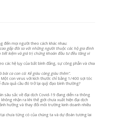
ng đến mọi người theo cách khác nhau:
ao gấp đôi so với những người thuộc các hộ gia đình
 tiết kiệm và giá trị chứng khoán đầu tư đều tăng vì
eo các hệ lụy của bất bình đẳng, sự công phẫn và chia
 bài ca con cá: Kẻ giàu càng giàu thêm”.
Một con virus với kích thước chỉ bằng 1/400 sợi tóc
ể đưa quả cầu đó trở lại quỹ đạo bình thường?
nhìn sâu sắc về đại dịch Covid-19 đang diễn ra thông
không nhận ra khi thế giới chưa xuất hiện đại dịch
h ảnh hưởng và thay đổi môi trường kinh doanh nhiều
n tại chưa từng có của chúng ta và dự đoán tương lai