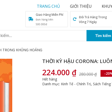
TRANG CHỦ
GIỚI THIỆU
KHUY
Giao Hàng Miễn Phí
Đổi Trả Hàng Trong
Đơn hàng trên
Vòng 7 Ngày
500.000đ
HỘI TRONG KHỦNG HOẢNG
THỜI KỲ HẬU CORONA: LU
224.000
₫
-20
280.000
₫
Giá
Giá
Hết hàng
gốc
hiện
Danh mục:
Kinh Tế - Chính Trị
,
Sách Tiếng 
là:
tại
280.000 ₫.
là:
224.000 ₫.