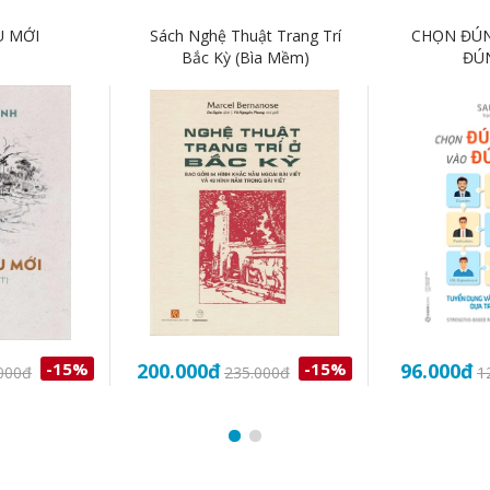
U MỚI
Sách Nghệ Thuật Trang Trí
CHỌN ĐÚN
Bắc Kỳ (Bìa Mềm)
ĐÚN
-15%
200.000
đ
-15%
96.000
đ
000
đ
235.000
đ
1