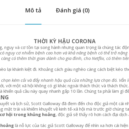
Mô tả
Đánh giá (0)
THỜI KỲ HẬU CORONA
ng, nguy và cơ tồn tại song hành nhưng quan trọng là chúng tác độ
ó nguy cơ nhiễm bệnh cao hơn và khả năng bệnh có thể trở nặng c
càng có thêm thời gian dành cho gia đình, cho Netflix, có thêm tiền
èo lại khánh kiệt đi. Khoảng cách giàu nghèo càng cách biệt kéo th
ựa chọn kém cỏi và đẩy nhanh hậu quả của những lựa chọn đó. Vẫn là
 với một xã hội không có gì khác ngoài thách thức và thách thức. 
à khiến quả cầu này quay nhanh gấp 10 lần. Chúng ta phải làm gì đ
ẢNG
lý thuyết và lịch sử, Scott Galloway đã đem đến cho độc giả một cái 
g mặt trái và khiếm khuyết về kinh tế-xã hội mà trước giờ chúng ta 
 cơ hội trong khủng hoảng
, độc giả sẽ thấy rõ hơn cách đại dịc
g hoảng
là nỗ lực của tác giả Scott Galloway để nhìn xa hơn cái hiệ