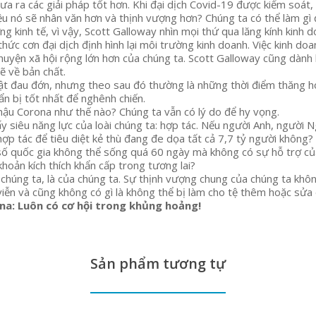
ưa ra các giải pháp tốt hơn. Khi đại dịch Covid-19 được kiểm soát, 
ệu nó sẽ nhân văn hơn và thịnh vượng hơn? Chúng ta có thể làm gì 
g kinh tế, vì vậy, Scott Galloway nhìn mọi thứ qua lăng kính kinh d
thức cơn đại dịch định hình lại môi trường kinh doanh. Việc kinh d
 chuyện xã hội rộng lớn hơn của chúng ta. Scott Galloway cũng dành
ẽ về bản chất.
thật đau đớn, nhưng theo sau đó thường là những thời điểm thăng ho
n bị tốt nhất để nghênh chiến.
hậu Corona như thế nào? Chúng ta vẫn có lý do để hy vọng.
y siêu năng lực của loài chúng ta: hợp tác. Nếu người Anh, người N
hợp tác để tiêu diệt kẻ thù đang đe dọa tất cả 7,7 tỷ người không?
số quốc gia không thể sống quá 60 ngày mà không có sự hỗ trợ của
 khoản kích thích khẩn cấp trong tương lai?
 chúng ta, là của chúng ta. Sự thịnh vượng chung của chúng ta khô
iễn và cũng không có gì là không thể bị làm cho tệ thêm hoặc sửa 
na: Luôn có cơ hội trong khủng hoảng!
Sản phẩm tương tự