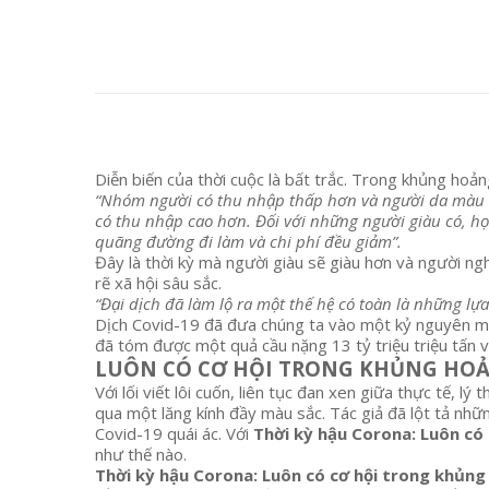
Diễn biến của thời cuộc là bất trắc. Trong khủng hoả
“Nhóm người có thu nhập thấp hơn và người da màu c
có thu nhập cao hơn. Đối với những người giàu có, họ 
quãng đường đi làm và chi phí đều giảm”.
Đây là thời kỳ mà người giàu sẽ giàu hơn và người ngh
rẽ xã hội sâu sắc.
“Đại dịch đã làm lộ ra một thế hệ có toàn là những l
Dịch Covid-19 đã đưa chúng ta vào một kỷ nguyên mới,
đã tóm được một quả cầu nặng 13 tỷ triệu triệu tấn v
LUÔN CÓ CƠ HỘI TRONG KHỦNG HO
Với lối viết lôi cuốn, liên tục đan xen giữa thực tế, 
qua một lăng kính đầy màu sắc. Tác giả đã lột tả nhữn
Covid-19 quái ác. Với
Thời kỳ hậu Corona: Luôn có
như thế nào.
Thời kỳ hậu Corona: Luôn có cơ hội trong khủn