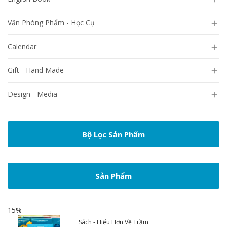
Văn Phòng Phẩm - Học Cụ

Calendar

Gift - Hand Made

Design - Media

Bộ Lọc Sản Phẩm
Sản Phẩm
15%
Sách - Hiểu Hơn Về Trầm