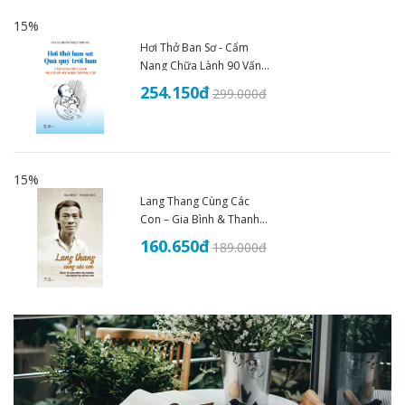
15%
Hơi Thở Ban Sơ - Cẩm
Nang Chữa Lành 90 Vấn
Đề Sức Khoẻ - THS.BS
254.150
đ
299.000
đ
Đoàn Nhật Trung (2025)
15%
Lang Thang Cùng Các
Con – Gia Bình & Thanh
Nhã
160.650
đ
189.000
đ