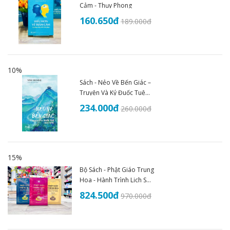
Cảm - Thụy Phong
160.650
đ
189.000
đ
10%
Sách - Nẻo Về Bến Giác –
Truyện Và Ký Đuốc Tuệ
(1935–1945) - An Thư
234.000
đ
260.000
đ
Book
15%
Bộ Sách - Phật Giáo Trung
Hoa - Hành Trình Lịch Sử
Văn Hóa Và Tư Tưởng
824.500
đ
970.000
đ
(Trọn Bộ 3 Tập)