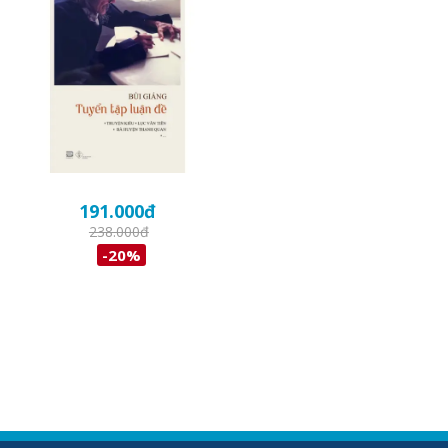
191.000
đ
238.000
đ
-20%