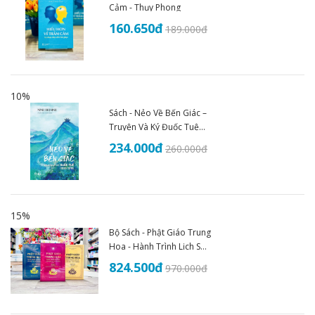
Cảm - Thụy Phong
160.650
đ
189.000
đ
10%
Sách - Nẻo Về Bến Giác –
Truyện Và Ký Đuốc Tuệ
(1935–1945) - An Thư
234.000
đ
260.000
đ
Book
15%
Bộ Sách - Phật Giáo Trung
Hoa - Hành Trình Lịch Sử
Văn Hóa Và Tư Tưởng
824.500
đ
970.000
đ
(Trọn Bộ 3 Tập)