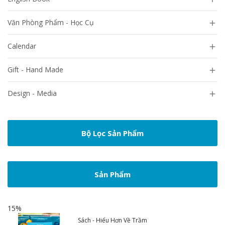
Văn Phòng Phẩm - Học Cụ

Calendar

Gift - Hand Made

Design - Media

Bộ Lọc Sản Phẩm
Sản Phẩm
15%
Sách - Hiểu Hơn Về Trầm