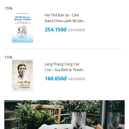
15%
Hơi Thở Ban Sơ - Cẩm
Nang Chữa Lành 90 Vấn
Đề Sức Khoẻ - THS.BS
254.150
đ
299.000
đ
Đoàn Nhật Trung (2025)
15%
Lang Thang Cùng Các
Con – Gia Bình & Thanh
Nhã
160.650
đ
189.000
đ