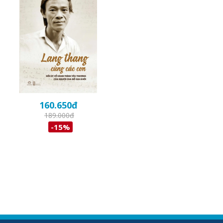
160.650
đ
189.000
đ
-15%