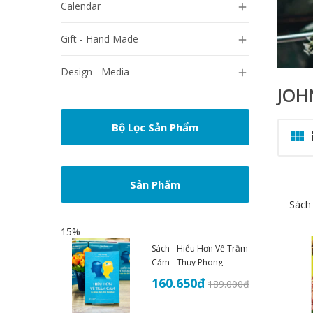
Calendar

Gift - Hand Made

Design - Media

JOH
Bộ Lọc Sản Phẩm

Sản Phẩm
Sách 
15%
Sách - Hiểu Hơn Về Trầm
Cảm - Thụy Phong
160.650
đ
189.000
đ