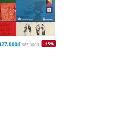
327.000
đ
-15%
385.000
đ