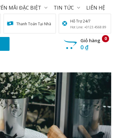
ẾN MÃI ĐẶC BIỆT
TIN TỨC
LIÊN HỆ
Hỗ Trợ 24/7
Thanh Toán Tại Nhà
Hot Line: +0123.4568.89
0
Giỏ hàng
0
₫