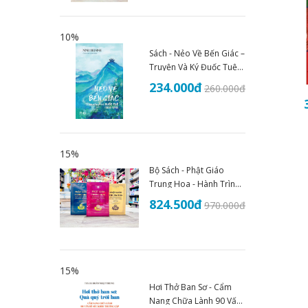
10%
Sách - Nẻo Về Bến Giác –
Truyện Và Ký Đuốc Tuệ
(1935–1945) - An Thư
234.000
đ
260.000
đ
Book
15%
Bộ Sách - Phật Giáo
Trung Hoa - Hành Trình
Lịch Sử Văn Hóa Và Tư
824.500
đ
970.000
đ
Tưởng (Trọn Bộ 3 Tập)
15%
Hơi Thở Ban Sơ - Cẩm
Nang Chữa Lành 90 Vấn