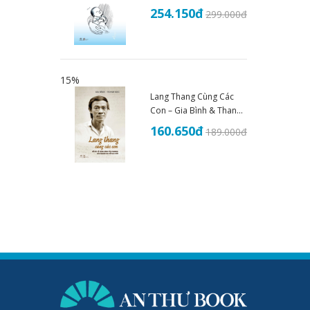
Đề Sức Khoẻ - THS.BS
254.150
đ
299.000
đ
Đoàn Nhật Trung (2025)
15%
Lang Thang Cùng Các
Con – Gia Bình & Thanh
Nhã
160.650
đ
189.000
đ