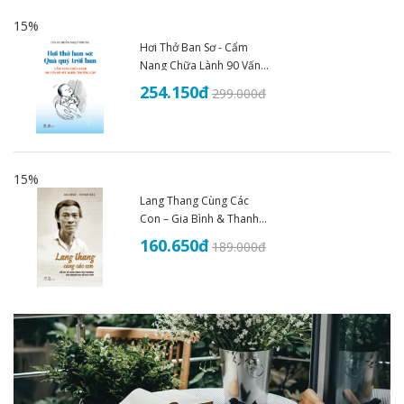
15%
Hơi Thở Ban Sơ - Cẩm
Nang Chữa Lành 90 Vấn
Đề Sức Khoẻ - THS.BS
254.150
đ
299.000
đ
Đoàn Nhật Trung (2025)
15%
Lang Thang Cùng Các
Con – Gia Bình & Thanh
Nhã
160.650
đ
189.000
đ