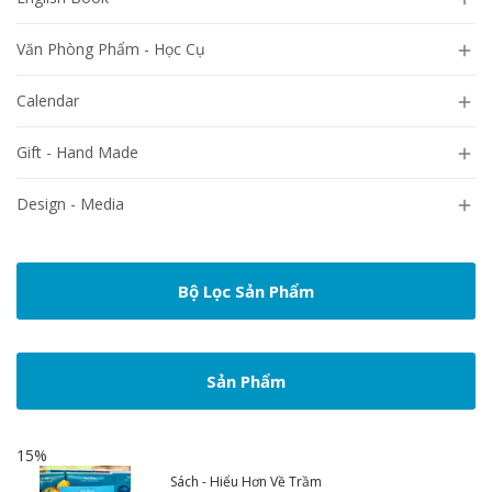
Văn Phòng Phẩm - Học Cụ

Calendar

Gift - Hand Made

Design - Media

Bộ Lọc Sản Phẩm
Sản Phẩm
15%
Sách - Hiểu Hơn Về Trầm