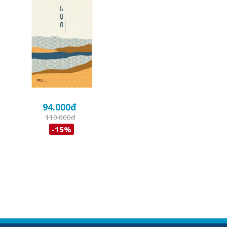
94.000
đ
110.000
đ
-15%