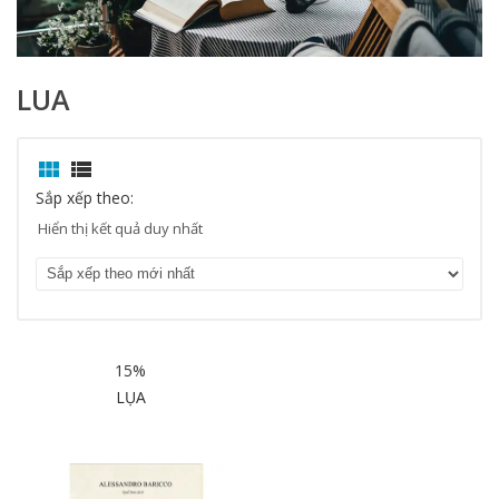
LUA


Sắp xếp theo:
Hiển thị kết quả duy nhất
15%
LỤA