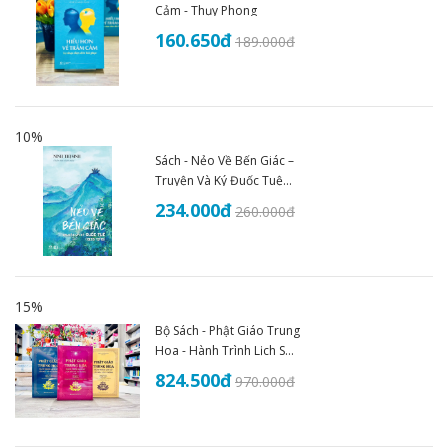
Cảm - Thụy Phong
160.650
đ
189.000
đ
10%
Sách - Nẻo Về Bến Giác –
Truyện Và Ký Đuốc Tuệ
(1935–1945) - An Thư
234.000
đ
260.000
đ
Book
15%
Bộ Sách - Phật Giáo Trung
Hoa - Hành Trình Lịch Sử
Văn Hóa Và Tư Tưởng
824.500
đ
970.000
đ
(Trọn Bộ 3 Tập)