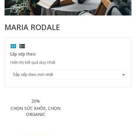
MARIA RODALE


Sắp xếp theo:
Hiển thị kết quả duy nhất
20%
CHỌN SỨC KHỎE, CHỌN
ORGANIC