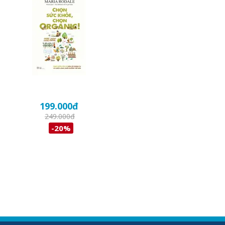
199.000
đ
249.000
đ
-20%