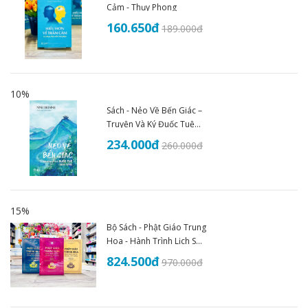
Cảm - Thụy Phong
160.650
đ
189.000
đ
10%
Sách - Nẻo Về Bến Giác –
Truyện Và Ký Đuốc Tuệ
(1935–1945) - An Thư
234.000
đ
260.000
đ
Book
15%
Bộ Sách - Phật Giáo Trung
Hoa - Hành Trình Lịch Sử
Văn Hóa Và Tư Tưởng
824.500
đ
970.000
đ
(Trọn Bộ 3 Tập)