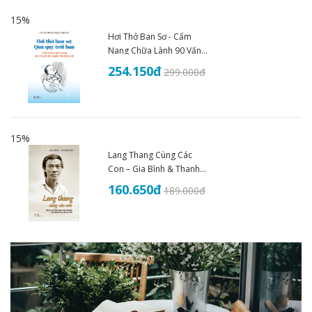
15%
Hơi Thở Ban Sơ - Cẩm
Nang Chữa Lành 90 Vấn
Đề Sức Khoẻ - THS.BS
254.150
đ
299.000
đ
Đoàn Nhật Trung (2025)
15%
Lang Thang Cùng Các
Con – Gia Bình & Thanh
Nhã
160.650
đ
189.000
đ