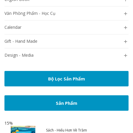
Văn Phòng Phẩm - Học Cụ

Calendar

Gift - Hand Made

Design - Media

Bộ Lọc Sản Phẩm
Sản Phẩm
15%
Sách - Hiểu Hơn Về Trầm