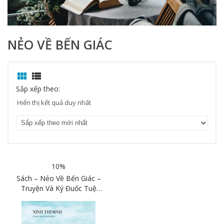
NẺO VỀ BẾN GIÁC


Sắp xếp theo:
Hiển thị kết quả duy nhất
10%
Sách – Nẻo Về Bến Giác –
Truyện Và Ký Đuốc Tuệ
(1935–1945) – An Thư
Book