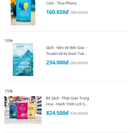
Cảm - Thụy Phong
160.650
đ
189.000
đ
10%
Sách - Nẻo Về Bến Giác –
Truyện Và Ký Đuốc Tuệ
(1935–1945) - An Thư
234.000
đ
260.000
đ
Book
15%
Bộ Sách - Phật Giáo Trung
Hoa - Hành Trình Lịch Sử
Văn Hóa Và Tư Tưởng
824.500
đ
970.000
đ
(Trọn Bộ 3 Tập)