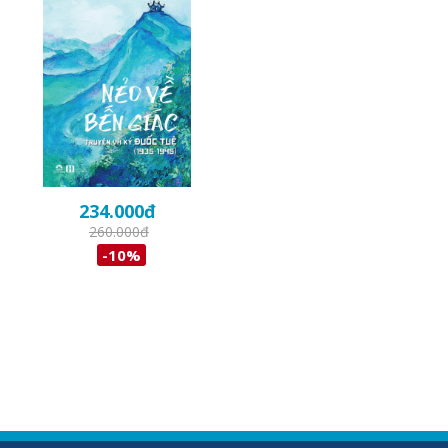
234.000
đ
260.000
đ
-10%