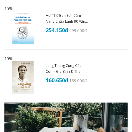
15%
Hơi Thở Ban Sơ - Cẩm
Nang Chữa Lành 90 Vấn
Đề Sức Khoẻ - THS.BS
254.150
đ
299.000
đ
Đoàn Nhật Trung (2025)
15%
Lang Thang Cùng Các
Con – Gia Bình & Thanh
Nhã
160.650
đ
189.000
đ