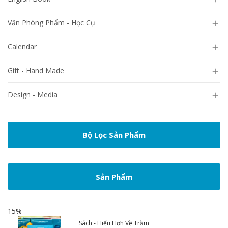
Văn Phòng Phẩm - Học Cụ

Calendar

Gift - Hand Made

Design - Media

Bộ Lọc Sản Phẩm
Sản Phẩm
15%
Sách - Hiểu Hơn Về Trầm