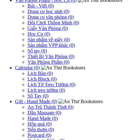
Văn Phòng Phẩm - Học Cụ (0)
Bút - Viết (0)
Dụng cụ học sinh (0)
Dụng cụ văn phòng (0)
Đồi Chơi Thông Minh (0)
Giấy Văn Phòng (0)
Học Cụ (0)
Sản phẩm về giấy (0)
Sản phẩm VPP khác (0)
Sổ tay (0)
Thiết Bị Văn Phòng (0)
Văn Phòng Phẩm (0)
Calendar (0)
Lịch Bàn (0)
Lịch Block (0)
Lịch Tờ Treo Tường (0)
Lịch treo tường (0)
Sổ Tay (0)
Gift - Hand Made (0)
An Trú Thảnh Thơi (0)
Dầu Massage (0)
Hand Made (0)
Hộp quà (0)
Nến thơm (0)
Postcard (0)