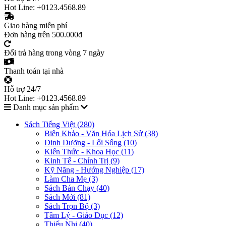
Hot Line: +0123.4568.89
Giao hàng miễn phí
Đơn hàng trên 500.000đ
Đổi trả hàng trong vòng 7 ngày
Thanh toán tại nhà
Hỗ trợ 24/7
Hot Line: +0123.4568.89
Danh mục sản phẩm
Sách Tiếng Việt (280)
Biên Khảo - Văn Hóa Lịch Sử (38)
Dinh Dưỡng - Lối Sống (10)
Kiến Thức - Khoa Học (11)
Kinh Tế - Chính Trị (9)
Kỹ Năng - Hướng Nghiệp (17)
Làm Cha Mẹ (3)
Sách Bán Chạy (40)
Sách Mới (81)
Sách Trọn Bộ (3)
Tâm Lý - Giáo Dục (12)
Thiếu Nhi (40)