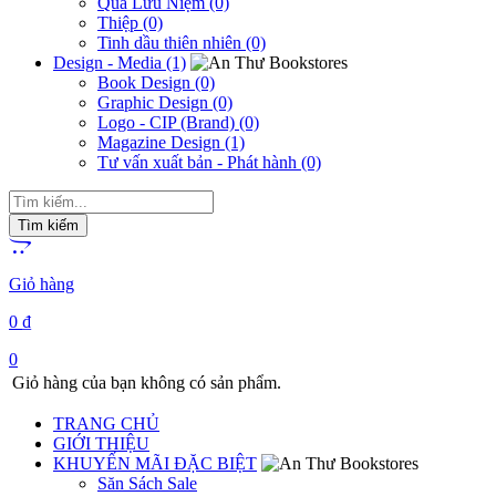
Quà Lưu Niệm (0)
Thiệp (0)
Tinh dầu thiên nhiên (0)
Design - Media (1)
Book Design (0)
Graphic Design (0)
Logo - CIP (Brand) (0)
Magazine Design (1)
Tư vấn xuất bản - Phát hành (0)
Giỏ hàng
0
₫
0
Giỏ hàng của bạn không có sản phẩm.
TRANG CHỦ
GIỚI THIỆU
KHUYẾN MÃI ĐẶC BIỆT
Săn Sách Sale