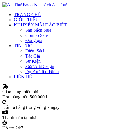
Nhà sách An Thư
TRANG CHỦ
GIỚI THIỆU
KHUYẾN MÃI ĐẶC BIỆT
Săn Sách Sale
Combo Sale
Đồng giá
TIN TỨC
Điểm Sách
Tác Giả
Sự Kiện
365°Art/Design
Dự Án Tiêu Điểm
LIÊN HỆ
Giao hàng miễn phí
Đơn hàng trên 500.000đ
Đổi trả hàng trong vòng 7 ngày
Thanh toán tại nhà
Hỗ trợ 24/7