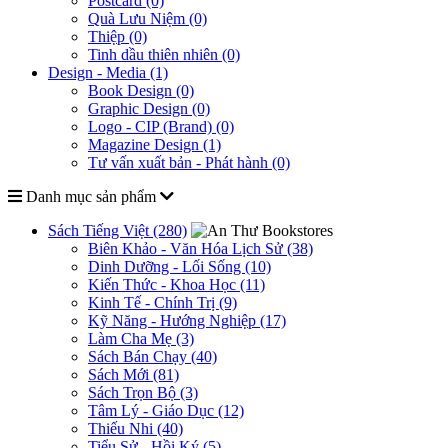
Postcard (0)
Quà Lưu Niệm (0)
Thiệp (0)
Tinh dầu thiên nhiên (0)
Design - Media (1)
Book Design (0)
Graphic Design (0)
Logo - CIP (Brand) (0)
Magazine Design (1)
Tư vấn xuất bản - Phát hành (0)
Danh mục sản phẩm
Sách Tiếng Việt (280)
Biên Khảo - Văn Hóa Lịch Sử (38)
Dinh Dưỡng - Lối Sống (10)
Kiến Thức - Khoa Học (11)
Kinh Tế - Chính Trị (9)
Kỹ Năng - Hướng Nghiệp (17)
Làm Cha Mẹ (3)
Sách Bán Chạy (40)
Sách Mới (81)
Sách Trọn Bộ (3)
Tâm Lý - Giáo Dục (12)
Thiếu Nhi (40)
Tiểu Sử - Hồi Ký (5)