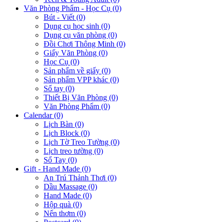
Văn Phòng Phẩm - Học Cụ (0)
Bút - Viết (0)
Dụng cụ học sinh (0)
Dụng cụ văn phòng (0)
Đồi Chơi Thông Minh (0)
Giấy Văn Phòng (0)
Học Cụ (0)
Sản phẩm về giấy (0)
Sản phẩm VPP khác (0)
Sổ tay (0)
Thiết Bị Văn Phòng (0)
Văn Phòng Phẩm (0)
Calendar (0)
Lịch Bàn (0)
Lịch Block (0)
Lịch Tờ Treo Tường (0)
Lịch treo tường (0)
Sổ Tay (0)
Gift - Hand Made (0)
An Trú Thảnh Thơi (0)
Dầu Massage (0)
Hand Made (0)
Hộp quà (0)
Nến thơm (0)