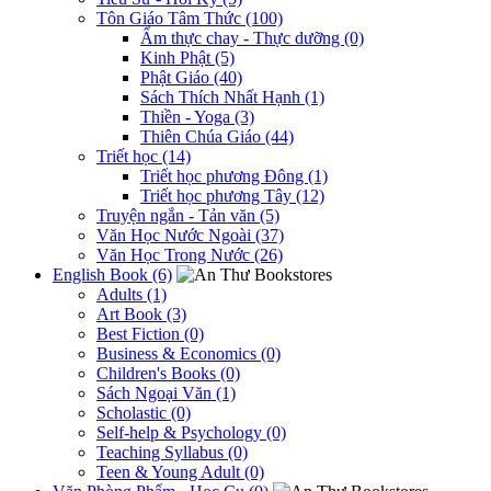
Tôn Giáo Tâm Thức (100)
Ẩm thực chay - Thực dưỡng (0)
Kinh Phật (5)
Phật Giáo (40)
Sách Thích Nhất Hạnh (1)
Thiền - Yoga (3)
Thiên Chúa Giáo (44)
Triết học (14)
Triết học phương Đông (1)
Triết học phương Tây (12)
Truyện ngắn - Tản văn (5)
Văn Học Nước Ngoài (37)
Văn Học Trong Nước (26)
English Book (6)
Adults (1)
Art Book (3)
Best Fiction (0)
Business & Economics (0)
Children's Books (0)
Sách Ngoại Văn (1)
Scholastic (0)
Self-help & Psychology (0)
Teaching Syllabus (0)
Teen & Young Adult (0)