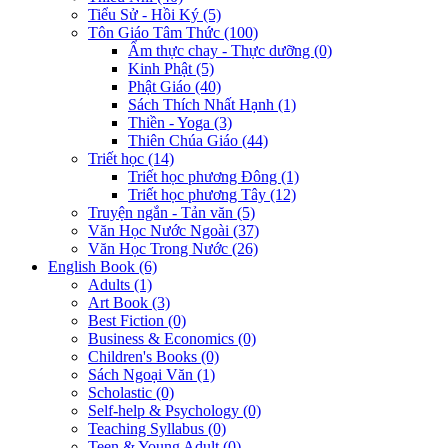
Tiểu Sử - Hồi Ký (5)
Tôn Giáo Tâm Thức (100)
Ẩm thực chay - Thực dưỡng (0)
Kinh Phật (5)
Phật Giáo (40)
Sách Thích Nhất Hạnh (1)
Thiền - Yoga (3)
Thiên Chúa Giáo (44)
Triết học (14)
Triết học phương Đông (1)
Triết học phương Tây (12)
Truyện ngắn - Tản văn (5)
Văn Học Nước Ngoài (37)
Văn Học Trong Nước (26)
English Book (6)
Adults (1)
Art Book (3)
Best Fiction (0)
Business & Economics (0)
Children's Books (0)
Sách Ngoại Văn (1)
Scholastic (0)
Self-help & Psychology (0)
Teaching Syllabus (0)
Teen & Young Adult (0)