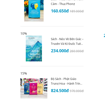
Cảm - Thụy Phong
160.650
đ
189.000
đ
10%
Sách - Nẻo Về Bến Giác –
Truyện Và Ký Đuốc Tuệ
(1935–1945) - An Thư
234.000
đ
260.000
đ
Book
15%
Bộ Sách - Phật Giáo
Trung Hoa - Hành Trình
Lịch Sử Văn Hóa Và Tư
824.500
đ
970.000
đ
Tưởng (Trọn Bộ 3 Tập)