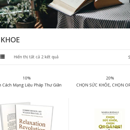
 KHOE

Đã
Hiển thị tất cả 2 kết quả
sắp
xếp
theo
10%
20%
mới
nhất
h Cách Mạng Liệu Pháp Thư Giãn
CHỌN SỨC KHỎE, CHỌN O