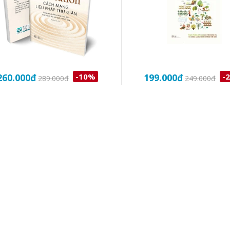
260.000
đ
-10%
199.000
đ
-
289.000
đ
249.000
đ