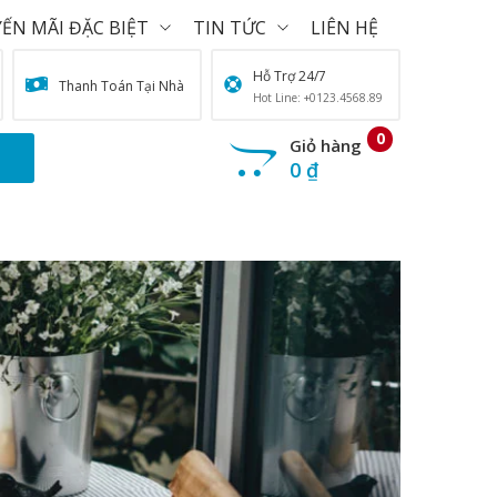
ẾN MÃI ĐẶC BIỆT
TIN TỨC
LIÊN HỆ
Hỗ Trợ 24/7
Thanh Toán Tại Nhà
Hot Line: +0123.4568.89
0
Giỏ hàng
0
₫