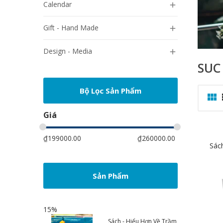
Calendar

Gift - Hand Made

Design - Media

SUC
Bộ Lọc Sản Phẩm

Giá
₫
199000.00
₫
260000.00
Sác
Sản Phẩm
15%
Sách - Hiểu Hơn Về Trầm