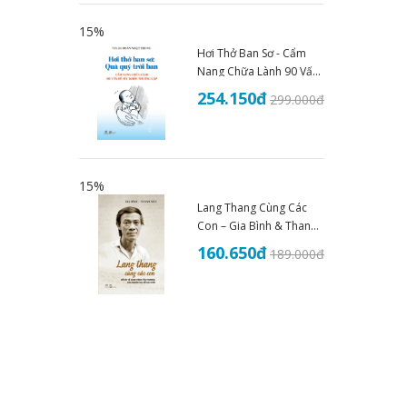
15%
Hơi Thở Ban Sơ - Cẩm
Nang Chữa Lành 90 Vấn
Đề Sức Khoẻ - THS.BS
254.150
đ
299.000
đ
Đoàn Nhật Trung (2025)
15%
Lang Thang Cùng Các
Con – Gia Bình & Thanh
Nhã
160.650
đ
189.000
đ